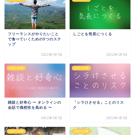
福島 香里
石川ゆき
お問い合わせ
プライバシーポリシー
フリーランスがやりたいこと
しごとを気長につくる
で食べていくための5つのステ
特定商取引法に基づく表記
ップ
2022年1月7日
2022年1月7日
お役だち記事
お役だち記事
雑談と好奇心 〜 オンラインの
「シラけさせる」ことのリス
会話で偶然性を高める 〜
ク
2022年1月7日
2022年1月7日
お役だち記事
お役だち記事