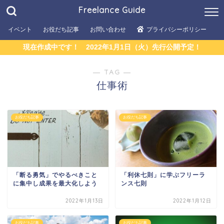
運営者情報
Freelance Guide
「フリーランスガイド」について
イベント
お役だち記事
お問い合わせ
プライバシーポリシー
運営会社
現在作成中です！ 2022年1月1日（火）先行公開予定！
フリーランス株式会社
運営協力コミュニティ
― TAG ―
Freelance Now
仕事術
大人が本気で遊ぶ会
執筆・記事転載協力会社
お役だち記事
お役だち記事
株式会社ブレーンスタイル
eightsuマーケティング株式会社
執筆・記事転載協力者
「断る勇気」でやるべきこと
「利休七則」に学ぶフリーラ
黒田 悠介
に集中し成果を最大化しよう
ンス七則
すだ あゆみ
2022年1月13日
2022年1月12日
ゆっきー(Ü)
お役だち記事
お役だち記事