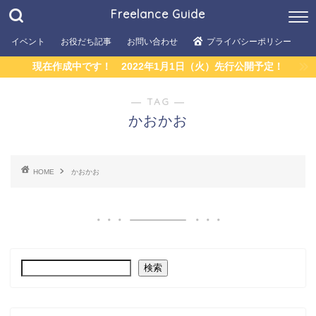
Freelance Guide
デジタルハリウッド
イベント
お役だち記事
コミュニティ
お問い合わせ
プライバシーポリシー
職種別記事
現在作成中です！ 2022年1月1日（火）先行公開予定！
ライター
― TAG ―
仕事術（ライター）
かおかお
報酬（ライター）
ウェブデザイナー
HOME
かおかお
LP
複業（パラレル）ワーカー
マインドセット
フリーランスになる前に
検索
フリーランスと会社員の違い
コラム（フリーランスになる前に）