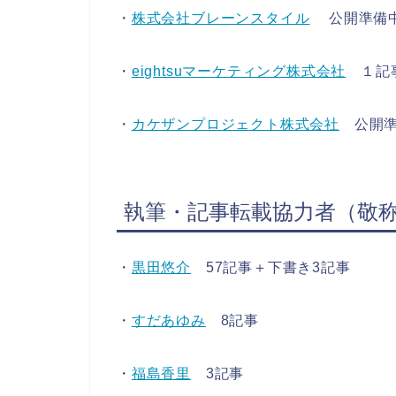
・
株式会社ブレーンスタイル
公開準備
・
eightsuマーケティング株式会社
１記
・
カケザンプロジェクト株式会社
公開準
執筆・記事転載協力者（敬
・
黒田悠介
57記事＋下書き3記事
・
すだあゆみ
8記事
・
福島香里
3記事