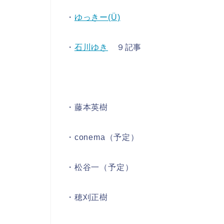
・
ゆっきー(Ü)
・
石川ゆき
９記事
・藤本英樹
・conema（予定）
・松谷一（予定）
・穂刈正樹