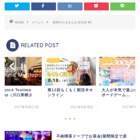
HOME
イベント
卓球やりませんか＠渋谷 #5
RELATED POST
ント
イベント
イベント
elance Teatime
第12回もくもく朝活＠オ
大人が本気で遊ぶ会▶︎
etup（川口美樹さ
ンライン
ボードゲーム...
）
2017年10月21日
2021年8月18日
2021年10
不純喫茶ドープでお茶会[期間限定で原