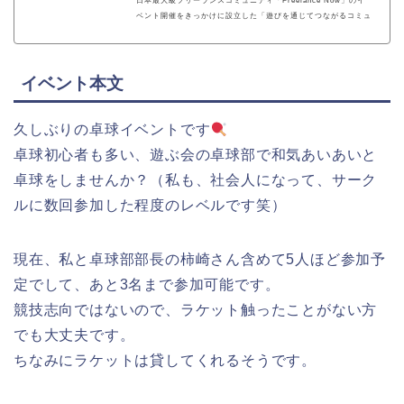
日本最大級フリーランスコミュニティ「Freelance Now」のイ
ベント開催をきっかけに設立した「遊びを通じてつながるコミュ
ニティ」。遊びを通じてメンバー同士が自然とつながり、開設前
ながらに「スキルシェアリング」・「メンバー間での業務委託契
約」等の様々なコラボレーションも生まれています。
イベント本文
久しぶりの卓球イベントです
卓球初心者も多い、遊ぶ会の卓球部で和気あいあいと
卓球をしませんか？（私も、社会人になって、サーク
ルに数回参加した程度のレベルです笑）
現在、私と卓球部部長の柿崎さん含めて5人ほど参加予
定でして、あと3名まで参加可能です。
競技志向ではないので、ラケット触ったことがない方
でも大丈夫です。
ちなみにラケットは貸してくれるそうです。