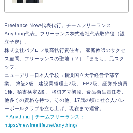
Freelance Now/代表代行。チームフリーランス
Anything代表。フリーランス株式会社代表取締役（設
立予定）。
株式会社パブロフ最高執行責任者。 家庭教師のサクセ
ス顧問。フリーランスの聖地（？）「まるも」元スタ
ッフ。
ニューデリー日本人学校→横浜国立大学経営学部卒
業。 簿記2級、建設業経理士2級、 FP2級、証券外務員
1種、秘書検定2級、 将棋アマ初段、食品衛生責任者、
他多くの資格を持つ。その他、17歳の頃に社会人バレ
ーボールクラブを立ち上げ、現在まで運営。
＊Anything｜チームフリーランス：
https://newfreelife.net/anything/