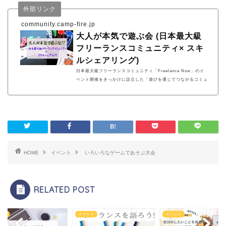
外部リンク
community.camp-fire.jp
大人が本気で遊ぶ会 (日本最大級
フリーランスコミュニティ× スキ
ルシェアリング)
日本最大級フリーランスコミュニティ「Freelance Now」のイ
ベント開催をきっかけに設立した「遊びを通じてつながるコミュ
ニティ」。遊びを通じてメンバー同士が自然とつながり、開設前
ながらに「スキルシェアリング」・「メンバー間での業務委託契
約」等の様々なコラボレーションも生まれています。
HOME
イベント
いろいろなゲームであそぶ大会
RELATED POST
ント
イベント
イベント