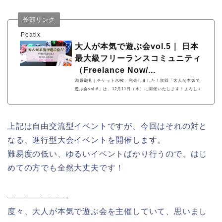
外部リンク
Peatix
大人が本気で遊ぶ会vol.5｜ 日本
最大級フリーランスコミュニティ
（Freelance Now/...
満員御礼｜チケット70枚、完売しました！次回「大人が本気で
遊ぶ会vol.6」は、12月11日（水）に開催いたします！よろしく
お願いいたします。https://otoaso6.pea... powered by Peatix :
More than a ticket.
上記は自由交流型イベントですが、今回はそれの対と
なる、進行型大会イベントを開催します。
難易度の低い、ゆるいイベントばかり行うので、はじ
めての方でも全然大丈夫です！
———————-
度々、大人が本気で遊ぶ会を主催していて、思いまし