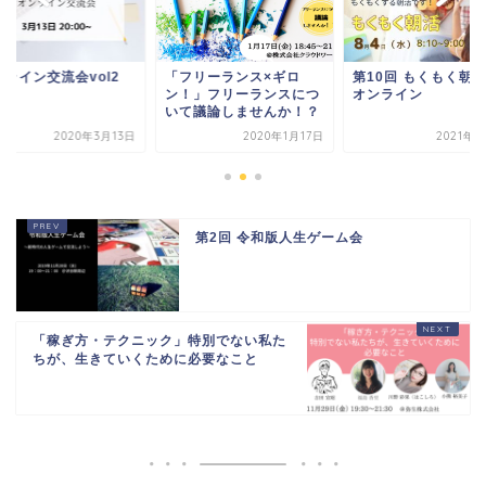
ンライン交流会vol2
「フリーランス×ギロ
第10回 もくもく朝
ン！」フリーランスにつ
オンライン
いて議論しませんか！？
2020年3月13日
2020年1月17日
2021年8
第2回 令和版人生ゲーム会
「稼ぎ方・テクニック」特別でない私た
ちが、生きていくために必要なこと