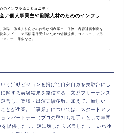
めのインフラ＆コミュニティ
会／個人事業主や副業人材のためのインフラ
、副業・複業人材向けのお得な福利厚生・保険・所得補償制度を
複業デビューや高額案件受注のための情報提供、コミュニティ形
アセミナー開催など。
という活動ビジョンを掲げて自分自身を実験台にし
スに関する実験結果を発信する「文系フリーランス
を運営し、登壇・出演実績多数。加えて、新しい
ることが生業。『事業』については、スタートアッ
ションパートナー（プロの壁打ち相手）として年間
みを提供したり、逆に壊したりズラしたり。いわゆ