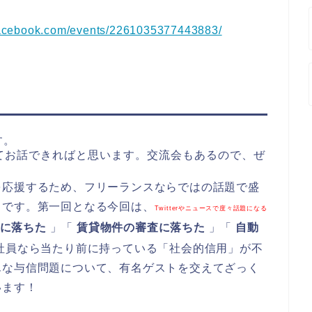
facebook.com/events/2261035377443883/
す。
てお話できればと思います。交流会もあるので、ぜ
を応援するため、フリーランスならではの話題で盛
トです。第一回となる今回は、
Twitterやニュースで度々話題になる
査に落ちた
」「
賃貸物件の審査に落ちた
」「
自動
社員なら当たり前に持っている「社会的信用」が不
んな与信問題について、有名ゲストを交えてざっく
います！