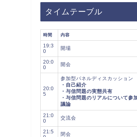
タイムテーブル
時間
内容
19:3
開場
0
20:0
開会
0
参加型パネルディスカッション
・自己紹介
20:0
・与信問題の実態共有
5
・与信問題のリアルについて参
議論
21:0
交流会
0
21:5
閉会