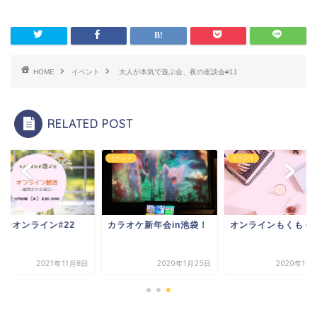
HOME
イベント
大人が本気で遊ぶ会、夜の座談会#11
RELATED POST
ント
イベント
イベント
活＠オンライン#22
カラオケ新年会in池袋！
オンラインもくもく
2021年11月8日
2020年1月25日
2020年11