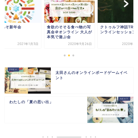
とあそ新年会
食欲のそそる食べ物の写
クトゥルフ神話TRPG
真会＠オンライン 大人が
ンラインセッション)
本気で遊ぶ会
2021年1月3日
2020年9月26日
2020年5
太田さんのオンラインボードゲームイベ
ント
わたしの「夏の思い出」