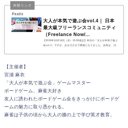
外部リンク
Peatix
大人が本気で遊ぶ会vol.4｜ 日本
最大級フリーランスコミュニティ
（Freelance Now/...
【2019年10月16日（水）15:00追記】本日の「大人が本気で遊ぶ
会vol.4」ですが、おかげさまで満員になりました。次回は、11
月13日（水）に開催します。現在、先行公開中に... powered by
Peatix : More than a ticket.
【主催者】
宮浦 麻衣
「大人が本気で遊ぶ会」ゲームマスター
ボードゲーム、麻雀大好き
友人に誘われたボードゲーム会をきっかけにボードゲ
ームの魅力に取り憑かれる。
麻雀は子供の頃から大人の膝の上で学び英才教育。