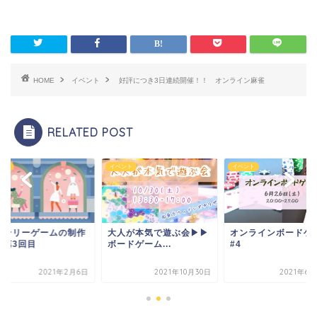
HOME
イベント
好評につき3日連続開催！！ オンライン麻雀
RELATED POST
ント
イベント
イベント
ステリーゲームの制作
大人が本気で遊ぶ会▶︎▶︎
オンラインボードゲ
議第3回目
ボードゲーム...
#4
2021年2月6日
2021年10月30日
2021年6