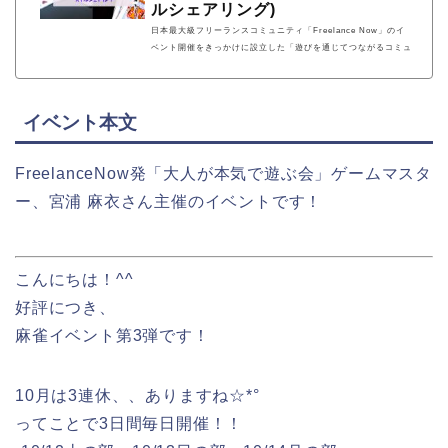
ルシェアリング)
日本最大級フリーランスコミュニティ「Freelance Now」のイ
ベント開催をきっかけに設立した「遊びを通じてつながるコミュ
ニティ」。遊びを通じてメンバー同士が自然とつながり、開設前
ながらに「スキルシェアリング」・「メンバー間での業務委託契
約」等の様々なコラボレーションも生まれています。
イベント本文
FreelanceNow発「大人が本気で遊ぶ会」ゲームマスタ
ー、宮浦 麻衣さん主催のイベントです！
こんにちは！^^
好評につき、
麻雀イベント第3弾です！
10月は3連休、、ありますね☆*°
ってことで3日間毎日開催！！