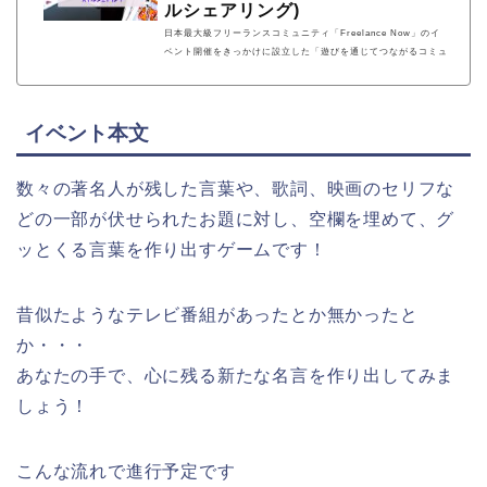
ルシェアリング)
日本最大級フリーランスコミュニティ「Freelance Now」のイ
ベント開催をきっかけに設立した「遊びを通じてつながるコミュ
ニティ」。遊びを通じてメンバー同士が自然とつながり、開設前
ながらに「スキルシェアリング」・「メンバー間での業務委託契
約」等の様々なコラボレーションも生まれています。
イベント本文
数々の著名人が残した言葉や、歌詞、映画のセリフな
どの一部が伏せられたお題に対し、空欄を埋めて、グ
ッとくる言葉を作り出すゲームです！
昔似たようなテレビ番組があったとか無かったと
か・・・
あなたの手で、心に残る新たな名言を作り出してみま
しょう！
こんな流れで進行予定です