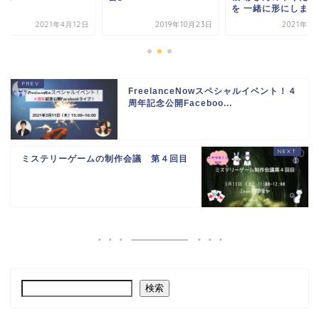
を 一緒に形にしま...
2021年4月12日
2019年10月23日
2021年1
FreelanceNowスペシャルイベント！４
周年記念公開Faceboo...
ミステリーゲームの制作会議 第４回目
検索