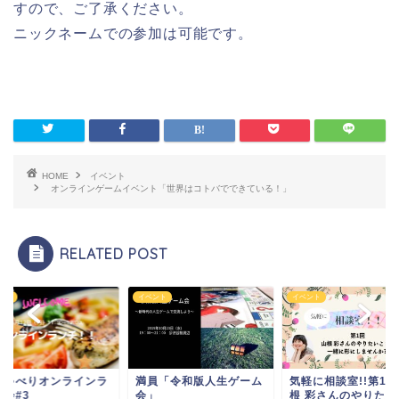
すので、ご了承ください。
ニックネームでの参加は可能です。
HOME
イベント
オンラインゲームイベント「世界はコトバでできている！」
RELATED POST
ント
イベント
イベント
しゃべりオンラインラ
満員「令和版人生ゲーム
気軽に相談室!!第1
チ会#3
会」
根 彩さんのやりたい