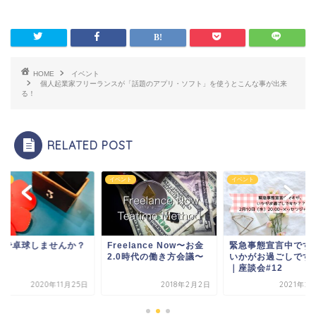
HOME
イベント
個人起業家フリーランスが「話題のアプリ・ソフト」を使うとこんな事が出来
る！
RELATED POST
ント
イベント
イベント
谷で卓球しませんか？
Freelance Now〜お金
緊急事態宣言中です
2.0時代の働き方会議〜
いかがお過ごしです
｜座談会#12
2020年11月25日
2018年2月2日
2021年2