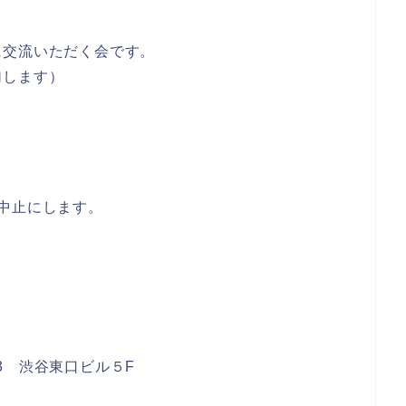
に交流いただく会です。
加します）
中止にします。
23 渋谷東口ビル５F