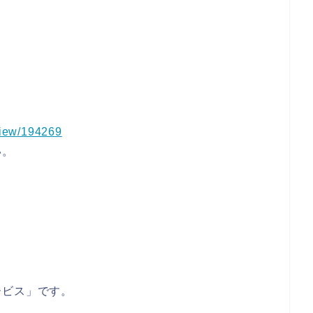
/view/194269
い。
ービス」です。
し