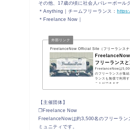
その他、17歳の頃に社会人バレーボール
＊Anything｜チームフリーランス：
https:
＊Freelance Now｜
外部リンク
FreelanceNow Official Site（
FreelanceN
フリーランスと直
FreelanceNow
のフリーランスが集結
ランスも無償で利用す
ことができます。
【主催団体】
❐Freelance Now
FreelanceNowは約3,500名のフ
ミュニティです。