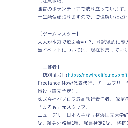
【注意事項】
運営のボランティアで成り立っています
一生懸命頑張りますので、ご理解いただ
【ゲームマスター】
大人が本気で遊ぶ会vol.3より試験的に
当イベントについては、現在募集してお
【主催者】
・穂刈 正樹（
https://newfreelife.net/prof
Freelance Now/代表代行。チームフ
締役（設立予定）。
株式会社パブロフ最高執行責任者。 家庭
「まるも」元スタッフ。
ニューデリー日本人学校→横浜国立大学経営
級、証券外務員1種、秘書検定2級、 将