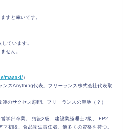
。
けますと幸いです。
導入しています。
りません。
ile/masaki/
）
リーランスAnything代表。フリーランス株式会社代表取
教師のサクセス顧問。フリーランスの聖地（？）
学部卒業。 簿記2級、建設業経理士2級、 FP2
棋アマ初段、食品衛生責任者、他多くの資格を持つ。