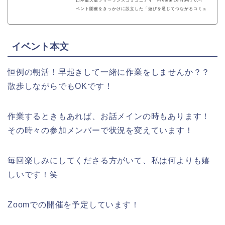
日本最大級フリーランスコミュニティ「Freelance Now」のイ
ベント開催をきっかけに設立した「遊びを通じてつながるコミュ
ニティ」。遊びを通じてメンバー同士が自然とつながり、開設前
ながらに「スキルシェアリング」・「メンバー間での業務委託契
約」等の様々なコラボレーションも生まれています。
イベント本文
恒例の朝活！早起きして一緒に作業をしませんか？？
散歩しながらでもOKです！
作業するときもあれば、お話メインの時もあります！
その時々の参加メンバーで状況を変えています！
毎回楽しみにしてくださる方がいて、私は何よりも嬉
しいです！笑
Zoomでの開催を予定しています！