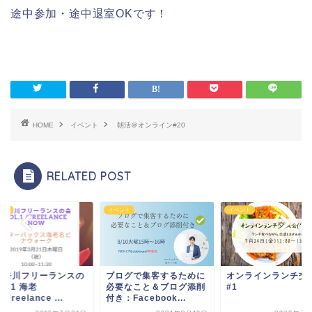
途中参加・途中退室OKです！
HOME
イベント
朝活＠オンライン#20
RELATED POST
ント
イベント
イベント
神奈川フリーランスの
ブログで集客するために
オンラインランチ交
ol.1 海老
必要なこと＆ブログ添削
#1
Freelance ...
付き：Facebook...