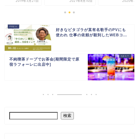
2019年3月21日
2021年8月10日
2020年7月
好きなピタゴラが某有名歌手のPVにも
使われ 仕事の依頼が殺到したWEBコ...
不純喫茶ドープでお茶会[期間限定で原
宿ラフォーレに出店中]
検索