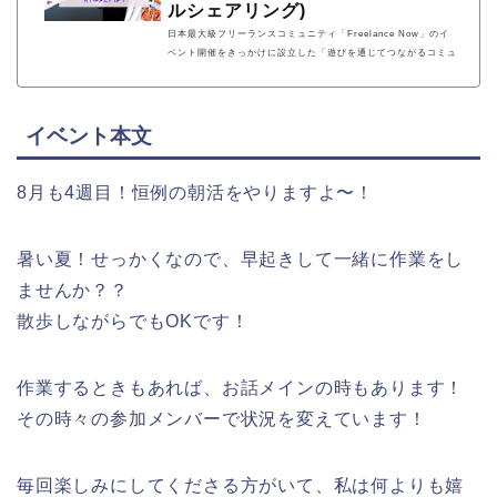
ルシェアリング)
日本最大級フリーランスコミュニティ「Freelance Now」のイ
ベント開催をきっかけに設立した「遊びを通じてつながるコミュ
ニティ」。遊びを通じてメンバー同士が自然とつながり、開設前
ながらに「スキルシェアリング」・「メンバー間での業務委託契
約」等の様々なコラボレーションも生まれています。
イベント本文
8月も4週目！恒例の朝活をやりますよ〜！
暑い夏！せっかくなので、早起きして一緒に作業をし
ませんか？？
散歩しながらでもOKです！
作業するときもあれば、お話メインの時もあります！
その時々の参加メンバーで状況を変えています！
毎回楽しみにしてくださる方がいて、私は何よりも嬉