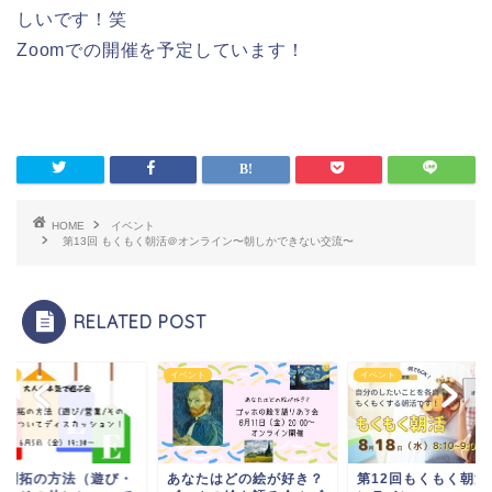
しいです！笑
Zoomでの開催を予定しています！
HOME
イベント
第13回 もくもく朝活＠オンライン〜朝しかできない交流〜
RELATED POST
ント
イベント
イベント
規開拓の方法（遊び・
あなたはどの絵が好き？
第12回もくもく朝活