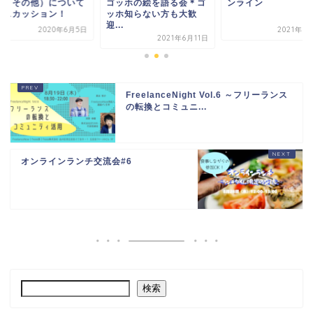
業・その他）について
ゴッホの絵を語る会＊ゴ
ンライン
ィスカッション！
ッホ知らない方も大歓
迎...
2020年6月5日
2021年8
2021年6月11日
FreelanceNight Vol.6 ～フリーランス
の転換とコミュニ...
オンラインランチ交流会#6
検索